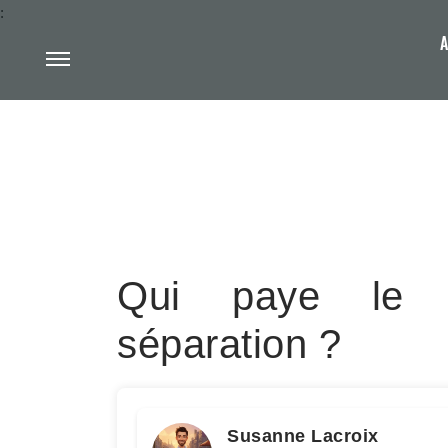
:
A
Qui paye le n
séparation ?
Susanne Lacroix