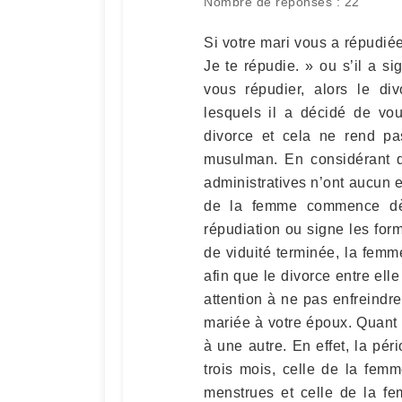
Nombre de réponses : 22
Si votre mari vous a répudié
Je te répudie. » ou s’il a si
vous répudier, alors le div
lesquels il a décidé de vo
divorce et cela ne rend pas
musulman. En considérant qu
administratives n’ont aucun ef
de la femme commence dè
répudiation ou signe les form
de viduité terminée, la femm
afin que le divorce entre elle 
attention à ne pas enfreindr
mariée à votre époux. Quant à
à une autre. En effet, la p
trois mois, celle de la fem
menstrues et celle de la f