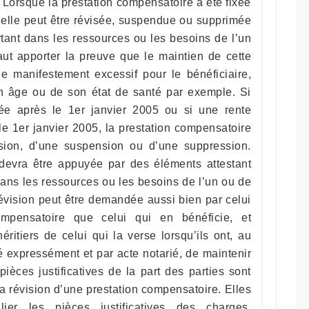
. Lorsque la prestation compensatoire a été fixée
 elle peut être révisée, suspendue ou supprimée
ant dans les ressources ou les besoins de l’un
faut apporter la preuve que le maintien de cette
ge manifestement excessif pour le bénéficiaire,
on âge ou de son état de santé par exemple. Si
xée après le 1er janvier 2005 ou si une rente
le 1er janvier 2005, la prestation compensatoire
vision, d’une suspension ou d’une suppression.
devra être appuyée par des éléments attestant
ans les ressources ou les besoins de l’un ou de
révision peut être demandée aussi bien par celui
ompensatoire que celui qui en bénéficie, et
ritiers de celui qui la verse lorsqu’ils ont, au
é expressément et par acte notarié, de maintenir
pièces justificatives de la part des parties sont
 révision d’une prestation compensatoire. Elles
lier les pièces justificatives des charges,